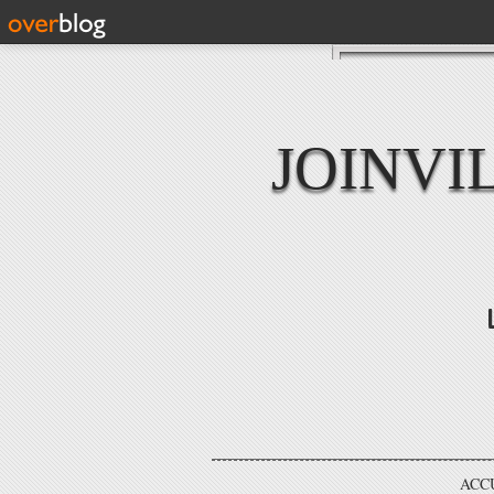
JOINVI
ACC