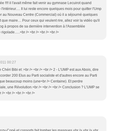
e !!!! il l'avait même fait venir au gymnase Lecuirot quand
l'intérieur..... Il lui reste encore quelques mois pour quitter l'Ump
rner au Nouveau Centre (Commercial) où il a séjourné quelques
que maire.... Pour ceux qui veulent rire, allez voir la vidéo qu'il
log à propos de sa dernière intervention à l'Assemblée
golade......<br /> <br /> <br /> <br />
2011 00:27
e Chéri Bibi et :<br /> <br /> <br /> 2 - L'UMP est aux Abois, dire
ccorder 200 Elus au Parti socialiste et d'autres encore au Parti
 que beaucoup moins (une<br /> Centaine). Et perdre
ale, une Révolution.<br /> <br /> <br /> Conclusion ? L'UMP se
/> <br /> <br /> <br />
kozy-Copé et consorts fait tomber les masques.<br /> <br /> <br