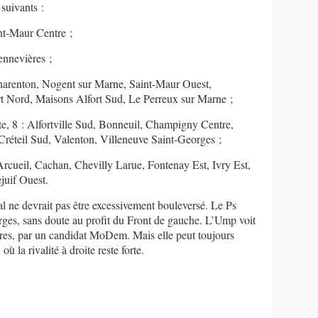
 suivants :
int-Maur Centre ;
ennevières ;
harenton, Nogent sur Marne, Saint-Maur Ouest,
t Nord, Maisons Alfort Sud, Le Perreux sur Marne ;
e, 8 : Alfortville Sud, Bonneuil, Champigny Centre,
 Créteil Sud, Valenton, Villeneuve Saint-Georges ;
rcueil, Cachan, Chevilly Larue, Fontenay Est, Ivry Est,
ejuif Ouest.
al ne devrait pas être excessivement bouleversé. Le Ps
rges, sans doute au profit du Front de gauche. L’Ump voit
res, par un candidat MoDem. Mais elle peut toujours
où la rivalité à droite reste forte.