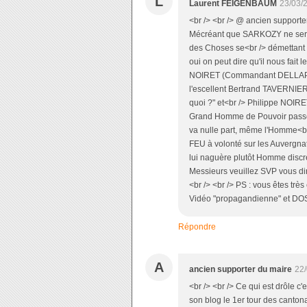
L
Laurent FEIGENBAUM
23/03/
<br /> <br /> @ ancien supporte
Mécréant que SARKOZY ne serait p
des Choses se<br /> démettant (
oui on peut dire qu'il nous fai
NOIRET (Commandant DELLAPLA
l'escellent Bertrand TAVERNIE
quoi ?" et<br /> Philippe NOIRET
Grand Homme de Pouvoir passé 
va nulle part, même l'Homme<b
FEU à volonté sur les Auvergnats 
lui naguère plutôt Homme discre
Messieurs veuillez SVP vous dir
<br /> <br /> PS : vous êtes très
Vidéo "propagandienne" et DOSN
Répondre
A
ancien supporter du maire
22/
<br /> <br /> Ce qui est drôle 
son blog le 1er tour des canton