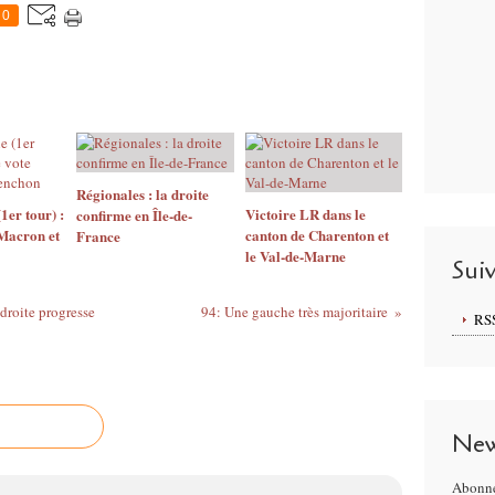
0
Régionales : la droite
(1er tour) :
Victoire LR dans le
confirme en Île-de-
 Macron et
canton de Charenton et
France
le Val-de-Marne
Sui
 droite progresse
94: Une gauche très majoritaire
RS
New
Abonne