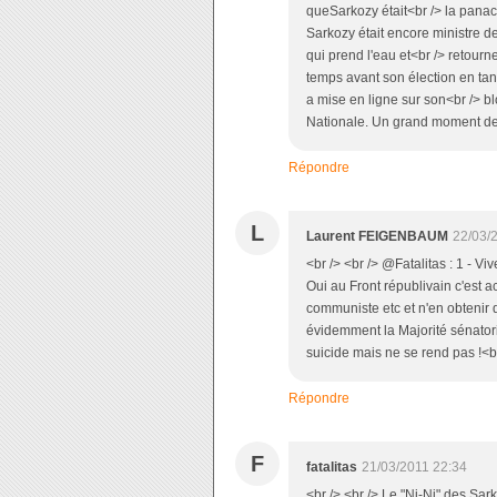
queSarkozy était<br /> la panacé
Sarkozy était encore ministre de 
qui prend l'eau et<br /> retou
temps avant son élection en tant 
a mise en ligne sur son<br /> b
Nationale. Un grand moment de ri
Répondre
L
Laurent FEIGENBAUM
22/03/
<br /> <br /> @Fatalitas : 1 - Viv
Oui au Front républivain c'est a
communiste etc et n'en obtenir
évidemment la Majorité sénatori
suicide mais ne se rend pas !<br 
Répondre
F
fatalitas
21/03/2011 22:34
<br /> <br /> Le "Ni-Ni" des Sar