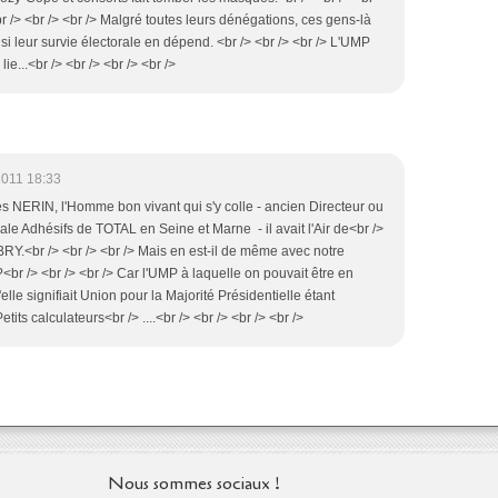
r /> <br /> <br /> Malgré toutes leurs dénégations, ces gens-là
 si leur survie électorale en dépend. <br /> <br /> <br /> L'UMP
ie...<br /> <br /> <br /> <br />
2011 18:33
es NERIN, l'Homme bon vivant qui s'y colle - ancien Directeur ou
ale Adhésifs de TOTAL en Seine et Marne - il avait l'Air de<br />
RY.<br /> <br /> <br /> Mais en est-il de même avec notre
r /> <br /> <br /> Car l'UMP à laquelle on pouvait être en
lle signifiait Union pour la Majorité Présidentielle étant
ts calculateurs<br /> ....<br /> <br /> <br /> <br />
Nous sommes sociaux !