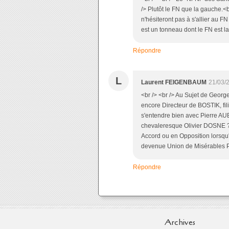
/> Plutôt le FN que la gauche.<b
n'hésiteront pas à s'allier au FN
est un tonneau dont le FN est la l
Répondre
L
Laurent FEIGENBAUM
21/03/
<br /> <br /> Au Sujet de Georg
encore Directeur de BOSTIK, fili
s'entendre bien avec Pierre AUB
chevaleresque Olivier DOSNE ?<b
Accord ou en Opposition lorsqu'e
devenue Union de Misérables Peti
Répondre
Archives