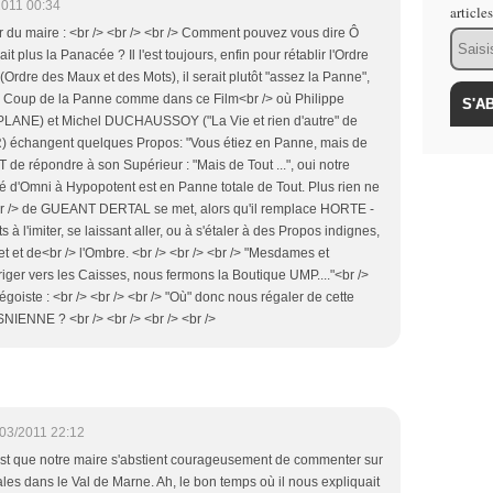
2011 00:34
article
r du maire : <br /> <br /> <br /> Comment pouvez vous dire Ô
Email
lus la Panacée ? Il l'est toujours, enfin pour rétablir l'Ordre
Ordre des Maux et des Mots), il serait plutôt "assez la Panne",
t le Coup de la Panne comme dans ce Film<br /> où Philippe
NE) et Michel DUCHAUSSOY ("La Vie et rien d'autre" de
R) échangent quelques Propos: "Vous étiez en Panne, mais de
 de répondre à son Supérieur : "Mais de Tout ...", oui notre
d'Omni à Hypopotent est en Panne totale de Tout. Plus rien ne
r /> de GUEANT DERTAL se met, alors qu'il remplace HORTE -
à l'imiter, se laissant aller, ou à s'étaler à des Propos indignes,
t et de<br /> l'Ombre. <br /> <br /> <br /> "Mesdames et
iger vers les Caisses, nous fermons la Boutique UMP...."<br />
 égoiste : <br /> <br /> <br /> "Où" donc nous régaler de cette
IENNE ? <br /> <br /> <br /> <br />
03/2011 22:12
c'est que notre maire s'abstient courageusement de commenter sur
ales dans le Val de Marne. Ah, le bon temps où il nous expliquait