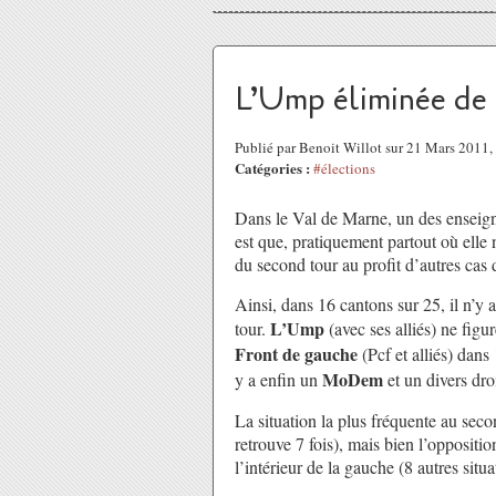
L’Ump éliminée de l
Publié par Benoit Willot sur 21 Mars 2011
Catégories :
#élections
Dans le Val de Marne, un des enseign
est que, pratiquement partout où elle n
du second tour au profit d’autres cas 
Ainsi, dans 16 cantons sur 25, il n’y 
L’Ump
tour.
(avec ses alliés) ne figu
Front de gauche
(Pcf et alliés) dans 
MoDem
y a enfin un
et un divers droi
La situation la plus fréquente au secon
retrouve 7 fois), mais bien l’oppositi
l’intérieur de la gauche (8 autres situa