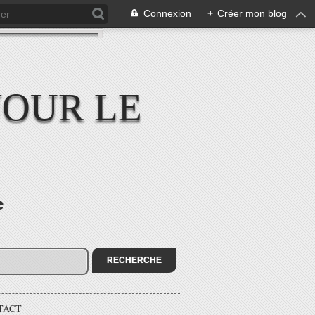
Connexion
+
Créer mon blog
JOUR LE
e
TACT