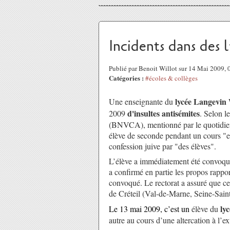
Incidents dans des
Publié par Benoit Willot sur 14 Mai 2009,
Catégories :
#écoles & collèges
lycée
Langevin 
Une enseignante du
d'insultes antisémites
2009
. Selon l
(BNVCA), mentionné par le quotidi
élève de seconde pendant un cours "e
confession juive par "des élèves".
L’élève a immédiatement été convoqué 
a confirmé en partie les propos rappor
convoqué. Le rectorat a assuré que ce
de Créteil (Val-de-Marne, Seine-Sain
ly
Le 13 mai 2009, c’est un
élève du
autre au cours d’une altercation à l’ex