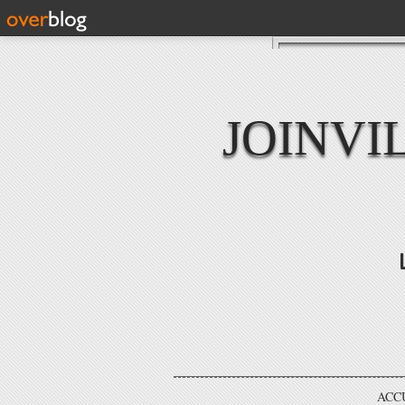
JOINVI
ACC