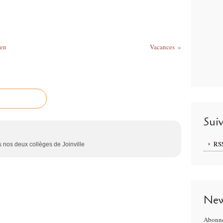
éen
Vacances
Sui
RS
 nos deux collèges de Joinville
New
Abonne