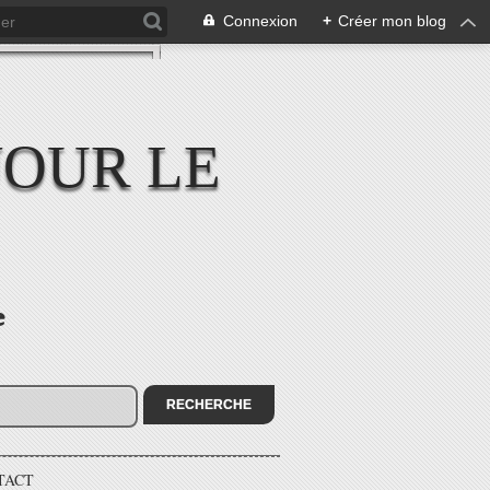
Connexion
+
Créer mon blog
JOUR LE
e
TACT