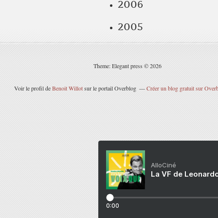
2006
2005
Theme: Elegant press © 2026
Voir le profil de
Benoit Willot
sur le portail Overblog
Créer un blog gratuit sur Over
AlloCiné
La VF de Leonardo
0:00