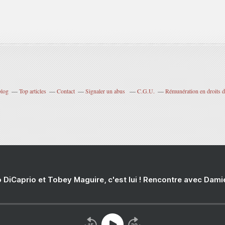
blog
Top articles
Contact
Signaler un abus
C.G.U.
Rémunération en droits d
 DiCaprio et Tobey Maguire, c'est lui ! Rencontre avec Dam